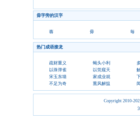
毋字旁的汉字
毐
毋
毎
热门成语接龙
疏财重义
蝇头小利
以珠弹雀
以筦窥天
宋玉东墙
家成业就
不足为奇
熏风解愠
Copyright 2010-2023