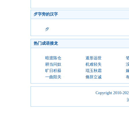
歺字旁的汉字
歺
热门成语接龙
暗渡陈仓
遁形远世
耕当问奴
机难轻失
旷日积晷
琨玉秋霜
一曲阳关
脩辞立诚
Copyright 2010-2023