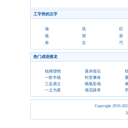
工字旁的汉字
项
巩
巨
巯
巭
巬
差
左
巧
热门成语接龙
锐挫望绝
落井投石
一阶半级
时异事殊
三足鼎立
呱呱坠地
一之为甚
墙花路草
Copyright 2010-2023