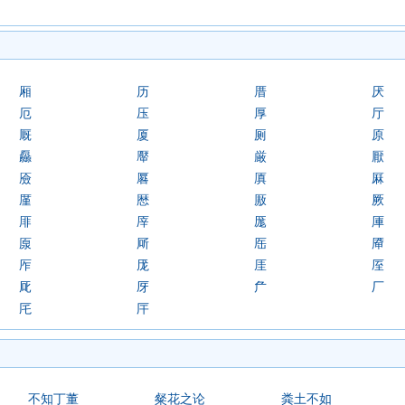
厢
历
厝
厌
厄
压
厚
厅
厩
厦
厕
原
厵
厴
厳
厭
厱
厬
厧
厤
厪
厯
厫
厥
厞
厗
厖
厙
厡
厛
厒
厣
厏
厐
厓
厔
厑
厊
厃
厂
厇
厈
不知丁董
粲花之论
粪土不如