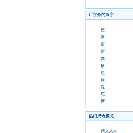
厂字旁的汉字
厘
厮
厨
厉
厲
厰
厜
厠
兏
厎
厍
热门成语接龙
精义入神